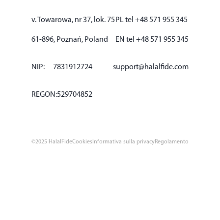
v.
Towarowa, nr 37, lok. 75
PL tel +48 571 955 345
61-896, Poznań, Poland
EN tel +48 571 955 345
NIP:
7831912724
support@halalfide.com
REGON:
529704852
©2025 HalalFide
Cookies
Informativa sulla privacy
Regolamento