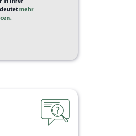
 in Ihrer
edeutet
mehr
cen.