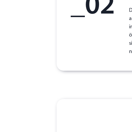
_02
D
a
i
ö
s
n