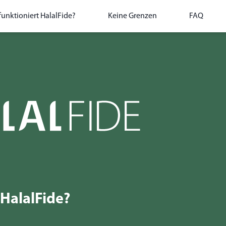
funktioniert HalalFide?
Keine Grenzen
FAQ
 HalalFide?