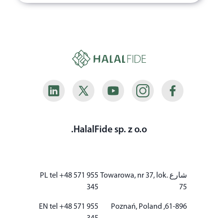
HalalFide sp. z o.o.
شارع
Towarowa, nr 37, lok.
PL tel +48 571 955
345
75
EN tel +48 571 955
61-896, Poznań, Poland